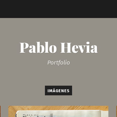
Pablo Hevia
Portfolio
IMÁGENES