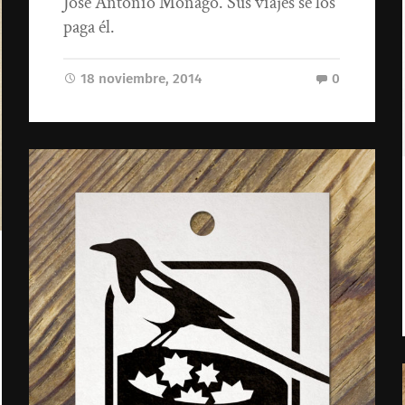
José Antonio Monago. Sus viajes se los
paga él.
18 noviembre, 2014
0