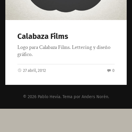
Calabaza Films
Logo para Calabaza Films. Lettering y diseño
gráfico.
27 abril, 2012
0
© 2026
Pablo Hevia
. Tema por
Anders Norén
.