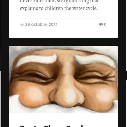
never runs out», story and song that
explains to children the water cycle.
28 octubre, 2011
0