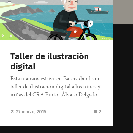
Taller de ilustración
digital
Esta mañana estuve en Barcia dando un
taller de ilustración digital a los niños y
niñas del CRA Pintor Álvaro Delgado.
27 marzo, 2015
2