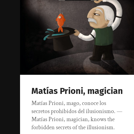
Matías Prioni, magician
Matías Prioni, mago, conoce los
secretos prohibidos del ilusionismo. —
Matías Prioni, magician, knows the
forbidden secrets of the illusionism.